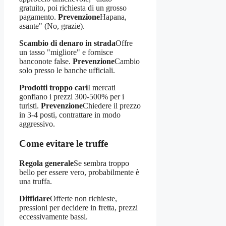
gratuito, poi richiesta di un grosso
pagamento.
Prevenzione
Hapana,
asante" (No, grazie).
Scambio di denaro in strada
Offre
un tasso "migliore" e fornisce
banconote false.
Prevenzione
Cambio
solo presso le banche ufficiali.
Prodotti troppo cari
I mercati
gonfiano i prezzi 300-500% per i
turisti.
Prevenzione
Chiedere il prezzo
in 3-4 posti, contrattare in modo
aggressivo.
Come evitare le truffe
Regola generale
Se sembra troppo
bello per essere vero, probabilmente è
una truffa.
Diffidare
Offerte non richieste,
pressioni per decidere in fretta, prezzi
eccessivamente bassi.