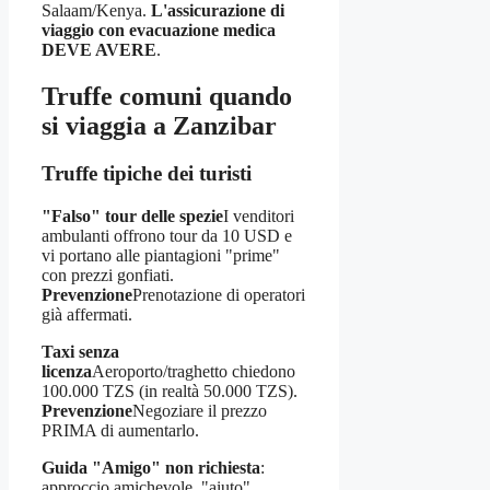
Salaam/Kenya.
L'assicurazione di
viaggio con evacuazione medica
DEVE AVERE
.
Truffe comuni quando
si viaggia a Zanzibar
Truffe tipiche dei turisti
"Falso" tour delle spezie
I venditori
ambulanti offrono tour da 10 USD e
vi portano alle piantagioni "prime"
con prezzi gonfiati.
Prevenzione
Prenotazione di operatori
già affermati.
Taxi senza
licenza
Aeroporto/traghetto chiedono
100.000 TZS (in realtà 50.000 TZS).
Prevenzione
Negoziare il prezzo
PRIMA di aumentarlo.
Guida "Amigo" non richiesta
:
approccio amichevole, "aiuto"