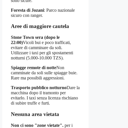
sono sicure.
Foresta di Jozani
: Parco nazionale
sicuro con ranger.
Aree di maggiore cautela
Stone Town sera (dopo le
22:00)
Vicoli bui e poco trafficati,
evitare di camminare da soli.
Utilizzare i taxi per gli spostamenti
notturni (5.000-10.000 TZS).
Spiagge remote di notte
Non
camminate da soli sulle spiagge buie.
Rare ma possibili aggressioni.
Trasporto pubblico notturno
Dare la
macchina dopo il tramonto per
evitarlo. I taxi senza licenza rischiano
di subire truffe e furti.
Nessuna area vietata
Non ci sono "zone vietate".
per i