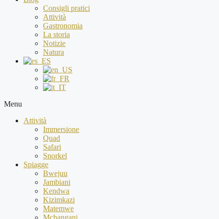
Consigli pratici
Attività
Gastronomia
La storia
Notizie
Natura
Menu
Attività
Immersione
Quad
Safari
Snorkel
Spiagge
Bwejuu
Jambiani
Kendwa
Kizimkazi
Matemwe
Mchangani