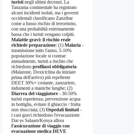
turisti
negli ultimi decenni. La
Tanzania continentale ha registrato
alcuni incidenti isolati, ma i governi
occidentali classificano Zanzibar
come a basso rischio di terrorismo,
con una probabilità estremamente
bassa che i turisti vengano colpiti.
Malattie gravi: il rischio reale
richiede preparazione
: (1)
Malaria
-
trasmissione tutto l'anno, 5-10%
popolazione locale si contrae
annualmente, turisti a rischio che
richiedono
profilassi obbligatoria
(Malarone, Doxiciclina da iniziare
prima dell'arrivo) più repellente
DEET 30%+ costante, zanzariere,
indumenti a maniche lunghe; (2)
Diarrea del viaggiatore
- 30-50%
turisti esperienza, prevenzione acqua
in bottiglia, evitare il ghiaccio / frutta
non sbucciata; (3)
Ospedali limitati
-
i casi gravi richiedono l'evacuazione
Dar es Salaam/Kenya allora
l'assicurazione di viaggio con
evacuazione medica DEVE