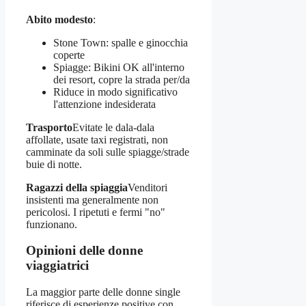
Abito modesto
:
Stone Town: spalle e ginocchia
coperte
Spiagge: Bikini OK all'interno
dei resort, copre la strada per/da
Riduce in modo significativo
l'attenzione indesiderata
Trasporto
Evitate le dala-dala
affollate, usate taxi registrati, non
camminate da soli sulle spiagge/strade
buie di notte.
Ragazzi della spiaggia
Venditori
insistenti ma generalmente non
pericolosi. I ripetuti e fermi "no"
funzionano.
Opinioni delle donne
viaggiatrici
La maggior parte delle donne single
riferisce di esperienze positive con