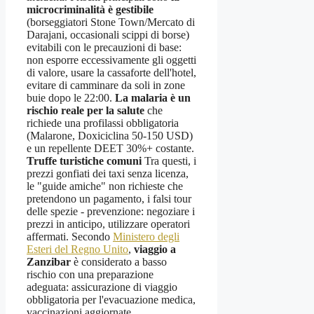
microcriminalità è gestibile
(borseggiatori Stone Town/Mercato di
Darajani, occasionali scippi di borse)
evitabili con le precauzioni di base:
non esporre eccessivamente gli oggetti
di valore, usare la cassaforte dell'hotel,
evitare di camminare da soli in zone
buie dopo le 22:00.
La malaria è un
rischio reale per la salute
che
richiede una profilassi obbligatoria
(Malarone, Doxiciclina 50-150 USD)
e un repellente DEET 30%+ costante.
Truffe turistiche comuni
Tra questi, i
prezzi gonfiati dei taxi senza licenza,
le "guide amiche" non richieste che
pretendono un pagamento, i falsi tour
delle spezie - prevenzione: negoziare i
prezzi in anticipo, utilizzare operatori
affermati. Secondo
Ministero degli
Esteri del Regno Unito
,
viaggio a
Zanzibar
è considerato a basso
rischio con una preparazione
adeguata: assicurazione di viaggio
obbligatoria per l'evacuazione medica,
vaccinazioni aggiornate,