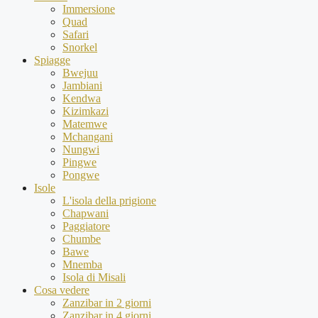
Immersione
Quad
Safari
Snorkel
Spiagge
Bwejuu
Jambiani
Kendwa
Kizimkazi
Matemwe
Mchangani
Nungwi
Pingwe
Pongwe
Isole
L'isola della prigione
Chapwani
Paggiatore
Chumbe
Bawe
Mnemba
Isola di Misali
Cosa vedere
Zanzibar in 2 giorni
Zanzibar in 4 giorni