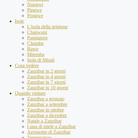
Nungwi
Pingwe
Pongwe
Isole
L'isola della prigione
Chapwani
Paggiatore
Chumbe
Bawe
Mnemba
Isola di Misali
Cosa vedere
Zanzibar in 2 giorni
Zanzibar in 4 giorni
Zanzibar in 7 giorni
Zanzibar in 10 giorni
Quando visitare
Zanzibar a gennaio
Zanzibar a settembre
Zanzibar in ottobre
Zanzibar a dicembre
Natale a Zanzibar
Luna di miele a Zanzibar
Aeroporto di Zanzibar
Temperatura