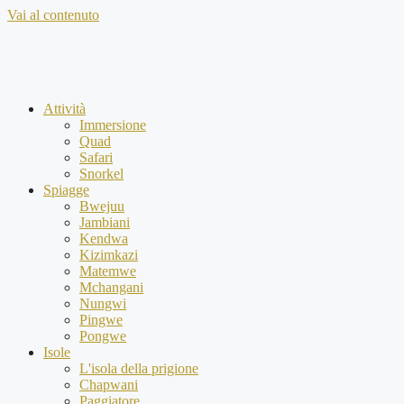
Vai al contenuto
Attività
Immersione
Quad
Safari
Snorkel
Spiagge
Bwejuu
Jambiani
Kendwa
Kizimkazi
Matemwe
Mchangani
Nungwi
Pingwe
Pongwe
Isole
L'isola della prigione
Chapwani
Paggiatore