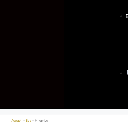
Accueil
–
Îles
–
Mnemba