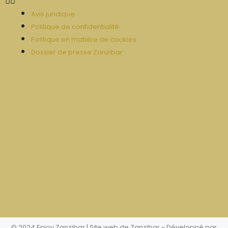
Avis juridique
Politique de confidentialité
Politique en matière de cookies
Dossier de presse Zanzibar
© 2024 Enjoy Zanzibar | Site web de Zanzibar
- Développé par