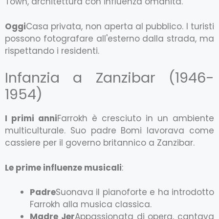
Town, architettura con influenza omanita.
Oggi
Casa privata, non aperta al pubblico. I turisti
possono fotografare all'esterno dalla strada, ma
rispettando i residenti.
Infanzia a Zanzibar (1946-
1954)
I primi anni
Farrokh è cresciuto in un ambiente
multiculturale. Suo padre Bomi lavorava come
cassiere per il governo britannico a Zanzibar.
Le prime influenze musicali
:
Padre
Suonava il pianoforte e ha introdotto
Farrokh alla musica classica.
Madre Jer
Appassionata di opera, cantava