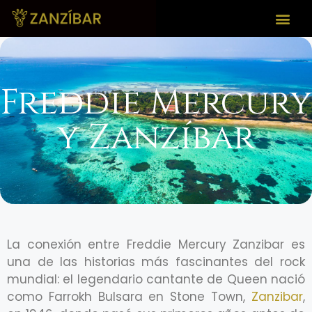
Freddie Mercury
y Zanzíbar
La conexión entre Freddie Mercury Zanzibar es
una de las historias más fascinantes del rock
mundial: el legendario cantante de Queen nació
como Farrokh Bulsara en Stone Town,
Zanzibar
,