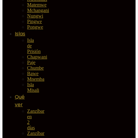
Matemwe
Mchangani
Nungwi
Pingwe
Pongwe
Islas
Isla
de
Prisión
Chapwani
Paje
Chumbe
Bawe
Mnemba
Isla
Misali
Qué
ver
Zanzíbar
en
2
días
Zanzíbar