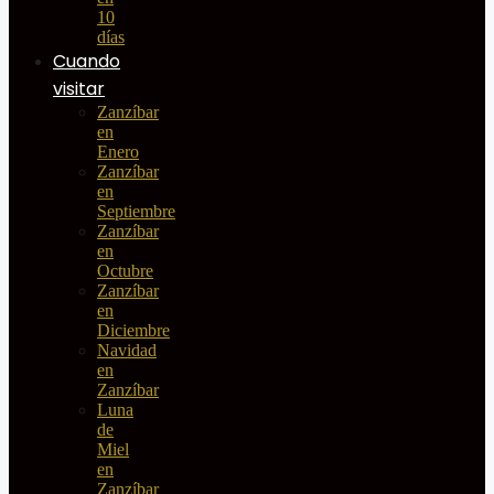
10
días
Cuando
visitar
Zanzíbar
en
Enero
Zanzíbar
en
Septiembre
Zanzíbar
en
Octubre
Zanzíbar
en
Diciembre
Navidad
en
Zanzíbar
Luna
de
Miel
en
Zanzíbar