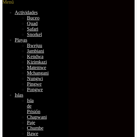
Menú
Actividades
Buceo
Quad
Safari
Snorkel
Playas
Bwejuu
Jambiani
Kendwa
Kizimkazi
Matemwe
Mchangani
Nungwi
Pingwe
Pongwe
Islas
Isla
de
Prisión
Chapwani
Paje
Chumbe
Bawe