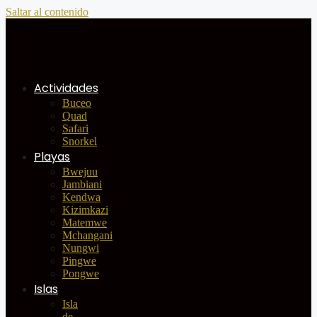
Saltar al contenido
Actividades
Buceo
Quad
Safari
Snorkel
Playas
Bwejuu
Jambiani
Kendwa
Kizimkazi
Matemwe
Mchangani
Nungwi
Pingwe
Pongwe
Islas
Isla
de