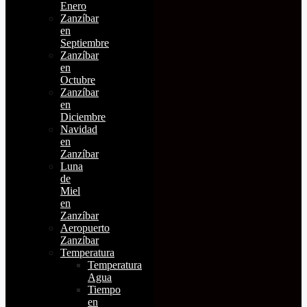
Enero
Zanzíbar
en
Septiembre
Zanzíbar
en
Octubre
Zanzíbar
en
Diciembre
Navidad
en
Zanzíbar
Luna
de
Miel
en
Zanzíbar
Aeropuerto
Zanzíbar
Temperatura
Temperatura
Agua
Tiempo
en