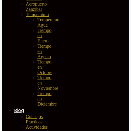
Aeropuerto
Zanzíbar
Temperatura
Temperatura
Agua
Tiempo
en
Enero
Tiempo
en
Agosto
Tiempo
en
Octubre
Tiempo
en
Noviembre
Tiempo
en
Diciembre
Blog
Consejos
Prácticos
Actividades