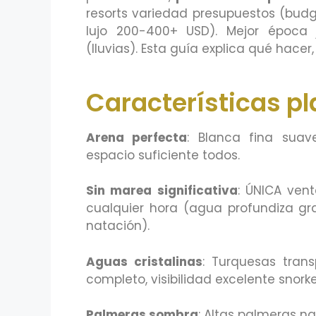
resorts variedad presupuestos (bud
lujo 200-400+ USD). Mejor época j
(lluvias). Esta guía explica qué hacer
Características p
Arena perfecta
: Blanca fina suav
espacio suficiente todos.
Sin marea significativa
: ÚNICA ven
cualquier hora (agua profundiza gr
natación).
Aguas cristalinas
: Turquesas tran
completo, visibilidad excelente snorke
Palmeras sombra
: Altas palmeras n