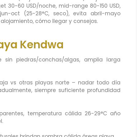
get 30-60 USD/noche, mid-range 80-150 USD,
un-oct (25-28°C, seco), evita abril-mayo
, alojamiento, cómo llegar y consejos.
laya Kendwa
e sin piedras/conchas/algas, amplia larga
taja vs otras playas norte – nadar todo día
adualmente, siempre suficiente profundidad
sparentes, temperatura cálida 26-29°C año
l.
aturales brindan sombra cálida áreas playa.