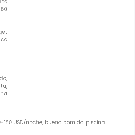
ios
-60
get
ico
do,
ta,
una
100-180 USD/noche, buena comida, piscina.