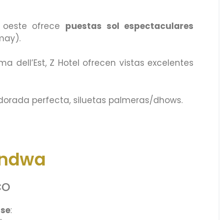
n oeste ofrece
puestas sol espectaculares
may).
 dell’Est, Z Hotel ofrecen vistas excelentes
 dorada perfecta, siluetas palmeras/dhows.
endwa
co
se
: