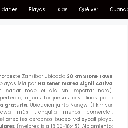
vidades
Playas
Islas
Qué ver
Cuando 
noroeste Zanzibar ubicada
20 km Stone Town
playas isla por
NO tener marea significativa
 nadar todo el día sin importar hora).
 perfecta, aguas turquesas cristalinas poco
a gratuita
. Ubicación junto Nungwi (1 km sur
endwa más tranquila menos comercial.
l arrecifes cercanos, buceo, volleyball playa,
ulares
(mejores isla 18:00-18:45). Alojamiento: