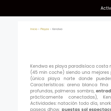
Acti
Inicio
–
Playas
–
Kendwa
Kendwa es playa paradisíaca costa 
(45 min coche) siendo una mejores 
(única playa norte donde puedes
Características: arena blanca fina
profundas, palmeras sombra,
entrad
prácticamente conectadas), K
Actividades: natación todo día, snorke
paseos dhow,
puestas sol espectac